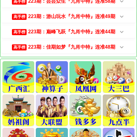
223期：芸芸众生『九肖中特』连准58期
高手榜
223期：游山玩水『九肖中特』连准49期
高手榜
223期：巅峰飞跃『九肖中特』连准44期
高手榜
223期：佳期如梦『九肖中特』连准48期
高手榜