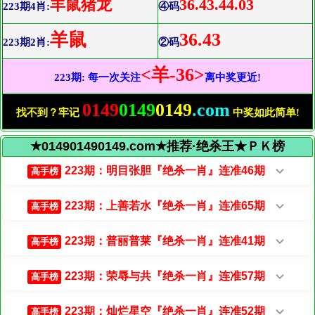
羊鼠猪龙
36.43.44.03
223期4肖:
④码
羊鼠
36.43
223期2肖:
②码
<羊-36>
223期: 每一次关注
离中奖更近!
0149
0149
0149
.com
找不到？牢记
中奖如此简单!
★014901490149.com★推荐·绝杀王★ＰＫ榜
223期：明目张胆『绝杀一肖』连准46期
高手榜
223期：上善若水『绝杀一肖』连准65期
高手榜
223期：普丽普莱『绝杀一肖』连准41期
高手榜
223期：荣辱与共『绝杀一肖』连准57期
高手榜
223期：灿烂星空『绝杀一肖』连准52期
高手榜