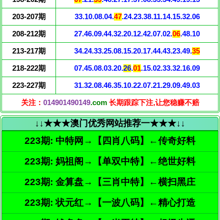
203-207期
33.10.08.04.
47
.24.23.38.11.14.15.32.06
208-212期
27.46.09.44.32.20.12.42.07.02.
06
.48.10
213-217期
34.24.33.25.08.15.20.17.44.43.23.49.
35
218-222期
07.45.08.03.20.
26
.
01
.15.02.33.32.16.09
223-227期
31.32.08.46.35.10.22.07.21.29.09.49.03
关注：
014901490149
.com
长期跟踪下注,让您稳赚不赔
↓↓★★★澳门优秀网站推荐一★★★↓↓
223期: 中特网→【四肖八码】←传奇好料
223期: 妈祖阁→【单双中特】←绝世好料
223期: 金算盘→【三肖中特】←横扫黑庄
223期: 状元红→【一波八码】←精心打造