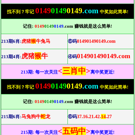
0149
0149
0149
.com
找不到？牢记
中奖如此简单!
记住:
0149
0149
0149
.com 赚钱就是这么简单!
虎猪
猴
牛兔马
014901490149.com
213期6肖:
⑥码
虎猪
猴
牛
014901490149.com
213期4肖:
④码
<
三肖中
>
213期: 每一次关注
离中奖更近!
0149
0149
0149
.com
找不到？牢记
中奖如此简单!
记住:
0149
0149
0149
.com 赚钱就是这么简单!
马兔狗牛
蛇
龙
37.16.21.42.
14
.27
215期6肖:
⑥码
<
五码中
>
215期: 每一次关注
离中奖更近!