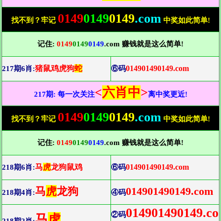
0149
0149
0149
.com
找不到？牢记
中奖如此简单!
记住:
0149
0149
0149
.com 赚钱就是这么简单!
猪鼠鸡虎狗
蛇
014901490149.com
217期6肖:
⑥码
<
六肖中
>
217期: 每一次关注
离中奖更近!
0149
0149
0149
.com
找不到？牢记
中奖如此简单!
记住:
0149
0149
0149
.com 赚钱就是这么简单!
马
虎
龙狗鼠鸡
014901490149.com
218期6肖:
⑥码
马
虎
龙狗
014901490149.com
218期4肖:
④码
014901490149.co
②码
马
虎
218期2肖: