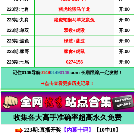
223期:七肖
猪虎蛇猴马羊龙
开:00
223期:九肖
猪虎蛇猴马羊龙鼠兔
开:00
223期:单双
双数+虎猴
开:00
223期:波色
绿波+蓝波
开:00
223期:家野
家禽+虎鼠
开:00
223期:七尾
0274156
开:00
记住0149导航
0149
0149
0149
.com 长期跟踪,一定发财！
➥点击查看更多历史记录！
收集各大高手准确率超高永久免费
223期:直播开奖
【内幕十码】
【10中10】