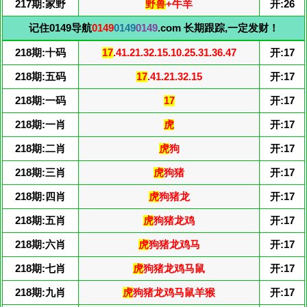
217期:家野
野兽
+牛羊
开:26
记住0149导航
0149
0149
0149
.com 长期跟踪,一定发财！
218期:十码
17
.41.21.32.15.10.25.31.36.47
开:17
218期:五码
17
.41.21.32.15
开:17
218期:一码
17
开:17
218期:一肖
虎
开:17
218期:二肖
虎
狗
开:17
218期:三肖
虎
狗猪
开:17
218期:四肖
虎
狗猪龙
开:17
218期:五肖
虎
狗猪龙鸡
开:17
218期:六肖
虎
狗猪龙鸡马
开:17
218期:七肖
虎
狗猪龙鸡马鼠
开:17
218期:九肖
虎
狗猪龙鸡马鼠羊猴
开:17