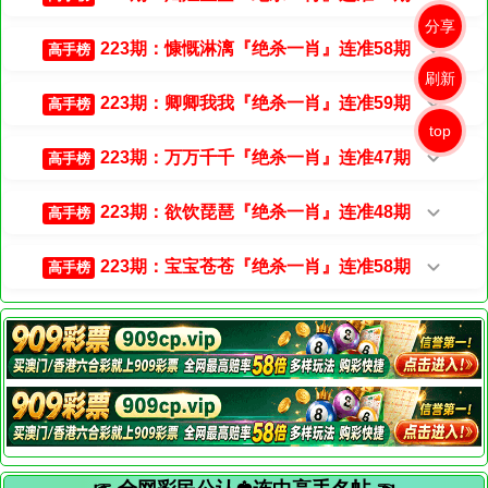
分享
223期：慷慨淋漓『绝杀一肖』连准58期
高手榜
刷新
223期：卿卿我我『绝杀一肖』连准59期
高手榜
top
223期：万万千千『绝杀一肖』连准47期
高手榜
223期：欲饮琵琶『绝杀一肖』连准48期
高手榜
223期：宝宝苍苍『绝杀一肖』连准58期
高手榜